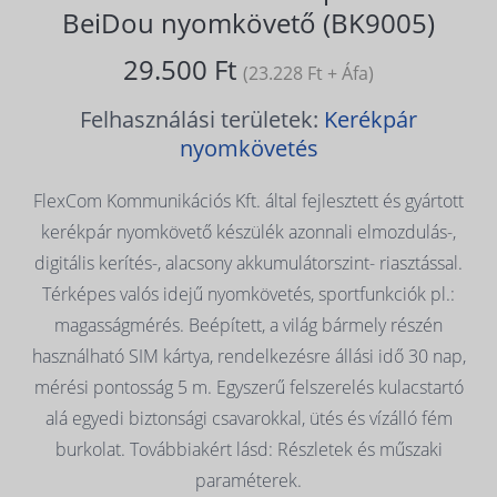
BeiDou nyomkövető (BK9005)
29.500 Ft
(23.228 Ft + Áfa)
Felhasználási területek:
Kerékpár
nyomkövetés
FlexCom Kommunikációs Kft. által fejlesztett és gyártott
kerékpár nyomkövető készülék azonnali elmozdulás-,
digitális kerítés-, alacsony akkumulátorszint- riasztással.
Térképes valós idejű nyomkövetés, sportfunkciók pl.:
magasságmérés. Beépített, a világ bármely részén
használható SIM kártya, rendelkezésre állási idő 30 nap,
mérési pontosság 5 m. Egyszerű felszerelés kulacstartó
alá egyedi biztonsági csavarokkal, ütés és vízálló fém
burkolat. Továbbiakért lásd: Részletek és műszaki
paraméterek.