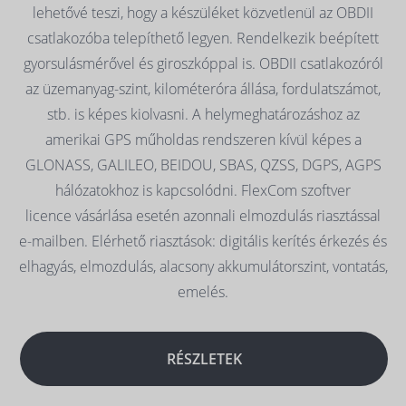
lehetővé teszi, hogy a készüléket közvetlenül az OBDII
csatlakozóba telepíthető legyen. Rendelkezik beépített
gyorsulásmérővel és giroszkóppal is. OBDII csatlakozóról
az üzemanyag-szint, kilométeróra állása, fordulatszámot,
stb. is képes kiolvasni. A helymeghatározáshoz az
amerikai GPS műholdas rendszeren kívül képes a
GLONASS, GALILEO, BEIDOU, SBAS, QZSS, DGPS, AGPS
hálózatokhoz is kapcsolódni. FlexCom szoftver
licence vásárlása esetén azonnali elmozdulás riasztással
e-mailben. Elérhető riasztások: digitális kerítés érkezés és
elhagyás, elmozdulás, alacsony akkumulátorszint, vontatás,
emelés.
RÉSZLETEK