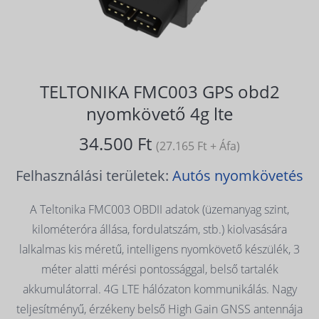
TELTONIKA FMC003 GPS obd2
nyomkövető 4g lte
34.500 Ft
(27.165 Ft + Áfa)
Felhasználási területek:
Autós nyomkövetés
A Teltonika FMC003 OBDII adatok (üzemanyag szint,
kilométeróra állása, fordulatszám, stb.) kiolvasására
lalkalmas kis méretű, intelligens nyomkövető készülék, 3
méter alatti mérési pontossággal, belső tartalék
akkumulátorral. 4G LTE hálózaton kommunikálás. Nagy
teljesítményű, érzékeny belső High Gain GNSS antennája