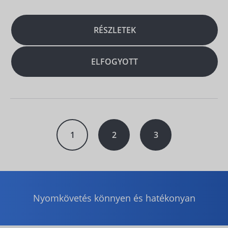
RÉSZLETEK
ELFOGYOTT
1
2
3
Nyomkövetés könnyen és hatékonyan