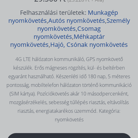
Felhasználási területek:
Munkagép
nyomkövetés
,
Autós nyomkövetés
,
Személy
nyomkövetés
,
Csomag
nyomkövetés
,
Méhkaptár
nyomkövetés
,
Hajó, Csónak nyomkövetés
4G LTE hálózaton kommunikáló, GPS nyomkövető
készülék. Erős mágneses rögzítés, kül- és beltérben
egyaránt használható. Készenléti idő 180 nap, 5 méteres
pontosság, mobiltelefon hálózaton történő kommunikáció
(SIM kártya). Pozíciókövetés akár 10 másodpercenként,
mozgásérzékelés, sebesség túllépés riasztás, eltávolítás
riasztás, energiatakarékos üzemmód. Kategória:
nyomkövetés