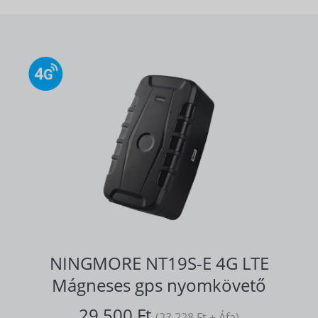
NINGMORE NT19S-E 4G LTE
Mágneses gps nyomkövető
29.500 Ft
(23.228 Ft + Áfa)