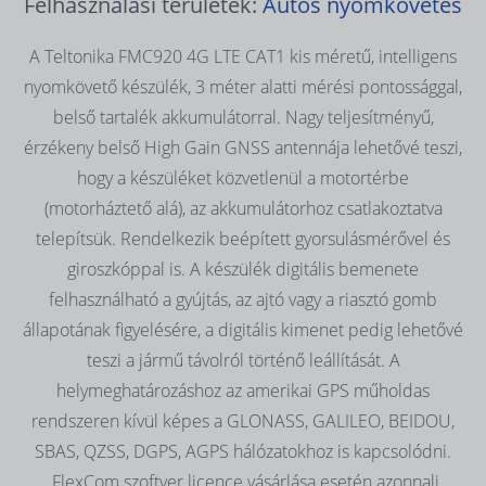
Felhasználási területek:
Autós nyomkövetés
A Teltonika FMC920 4G LTE CAT1 kis méretű, intelligens
nyomkövető készülék, 3 méter alatti mérési pontossággal,
belső tartalék akkumulátorral. Nagy teljesítményű,
érzékeny belső High Gain GNSS antennája lehetővé teszi,
hogy a készüléket közvetlenül a motortérbe
(motorháztető alá), az akkumulátorhoz csatlakoztatva
telepítsük. Rendelkezik beépített gyorsulásmérővel és
giroszkóppal is. A készülék digitális bemenete
felhasználható a gyújtás, az ajtó vagy a riasztó gomb
állapotának figyelésére, a digitális kimenet pedig lehetővé
teszi a jármű távolról történő leállítását. A
helymeghatározáshoz az amerikai GPS műholdas
rendszeren kívül képes a GLONASS, GALILEO, BEIDOU,
SBAS, QZSS, DGPS, AGPS hálózatokhoz is kapcsolódni.
FlexCom szoftver licence vásárlása esetén azonnali