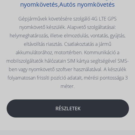
nyomkövetés
,
Autós nyomkövetés
Gépjárművek követésére szolgáló 4G LTE GPS
nyomkövető készülék. Alapvető szolgáltatásai:
helymeghatározás, illetve elmozdulás, vontatás, gyújtás,
eltávolítás riasztás. Csatlakoztatás a jármű
akkumulátorához, motortérben. Kommunikáció a
mobilszolgáltatók hálózatain SIM kártya segítségével SMS-
ben vagy nyomkövető szoftver használatával. A készülék
folyamatosan frissíti pozíció adatait, mérési pontossága 3
méter.
RÉSZLETEK