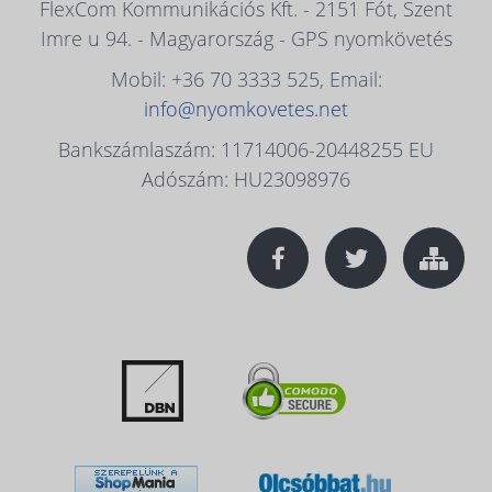
FlexCom Kommunikációs Kft. - 2151 Fót, Szent
Imre u 94. - Magyarország - GPS nyomkövetés
Mobil: +36 70 3333 525, Email:
info@nyomkovetes.net
Bankszámlaszám: 11714006-20448255 EU
Adószám: HU23098976