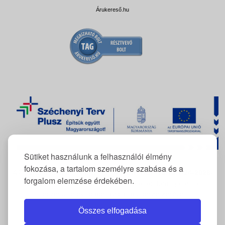
Árukereső.hu
Sütiket használunk a felhasználói élmény
fokozása, a tartalom személyre szabása és a
A FlexCom Kommunikációs Kft. az
RRF-REP-10.10.1-24-2026-
forgalom elemzése érdekében.
11222
azonosítószámú projekt keretében támogatásban
részesült elektromos gépjármű beszerzésére.
Összes elfogadása