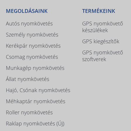
MEGOLDÁSAINK
TERMÉKEINK
Autós nyomkövetés
GPS nyomkövető
készülékek
Személy nyomkövetés
GPS kiegészítők
Kerékpár nyomkövetés
GPS nyomkövető
Csomag nyomkövetés
szoftverek
Munkagép nyomkövetés
Állat nyomkövetés
Hajó, Csónak nyomkövetés
Méhkaptár nyomkövetés
Roller nyomkövetés
Raklap nyomkövetés (Új)