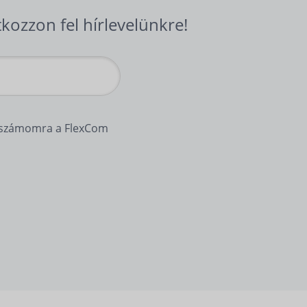
tkozzon fel hírlevelünkre!
y számomra a FlexCom