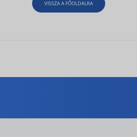
VISSZA A FŐOLDALRA