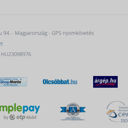
 u 94. - Magyarország - GPS nyomkövetés
et
: HU23098976