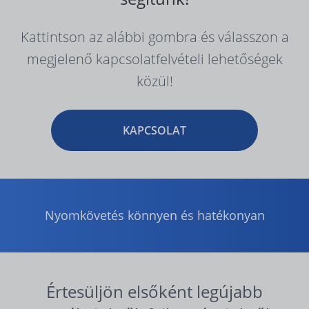
Kattintson az alábbi gombra és válasszon a
megjelenő kapcsolatfelvételi lehetőségek
közül!
KAPCSOLAT
Nyomkövetés könnyen és hatékonyan
Értesüljön elsőként legújabb