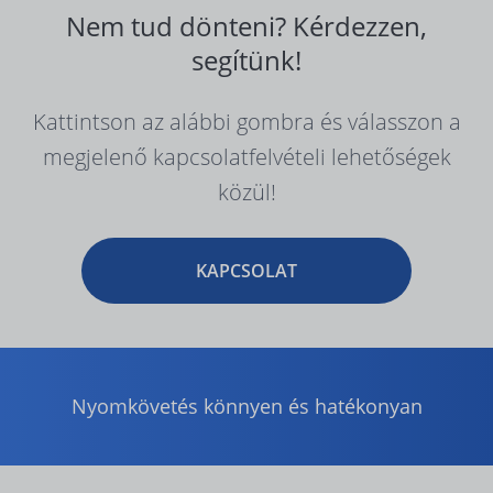
Nem tud dönteni? Kérdezzen,
segítünk!
Kattintson az alábbi gombra és válasszon a
megjelenő kapcsolatfelvételi lehetőségek
közül!
KAPCSOLAT
Nyomkövetés könnyen és hatékonyan