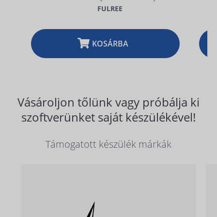
FULREE
ha
KOSÁRBA
Vásároljon tőlünk vagy próbálja ki
szoftverünket saját készülékével!
Támogatott készülék márkák