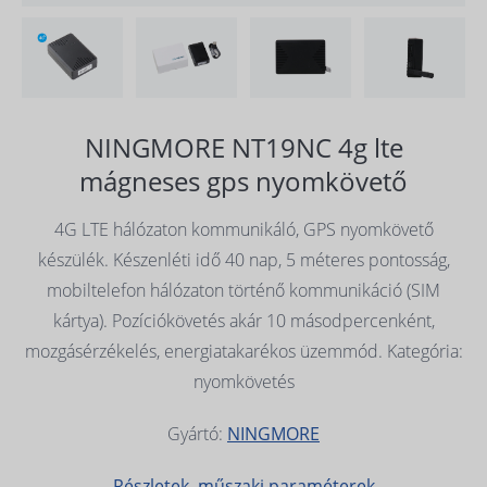
NINGMORE NT19NC 4g lte
mágneses gps nyomkövető
4G LTE hálózaton kommunikáló, GPS nyomkövető
készülék. Készenléti idő 40 nap, 5 méteres pontosság,
mobiltelefon hálózaton történő kommunikáció (SIM
kártya). Pozíciókövetés akár 10 másodpercenként,
mozgásérzékelés, energiatakarékos üzemmód. Kategória:
nyomkövetés
Gyártó:
NINGMORE
Részletek, műszaki paraméterek