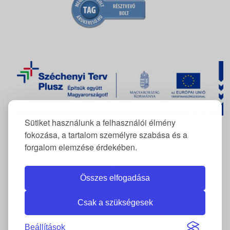
Sütiket használunk a felhasználói élmény
fokozása, a tartalom személyre szabása és a
A FlexCom Kommunikációs Kft. az
RRF-REP-10.10.1-24-2026-
forgalom elemzése érdekében.
11222
azonosítószámú projekt keretében támogatásban
részesült elektromos gépjármű beszerzésére.
Összes elfogadása
Csak a szükségesek
NEMZETKÖZI OLDALAINK
Beállítások