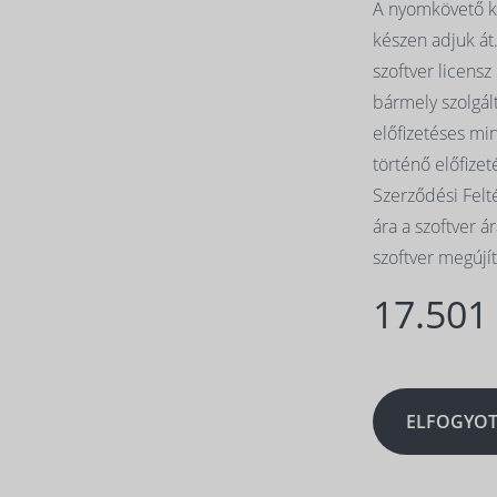
A nyomkövető ké
készen adjuk á
szoftver licensz
bármely szolgál
előfizetéses min
történő előfize
Szerződési Felt
ára a szoftver ár
szoftver megújí
17.501
ELFOGYOT