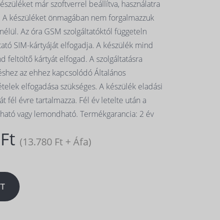
szüléket már szoftverrel beállítva, használatra
t. A készüléket önmagában nem forgalmazzuk
 nélül. Az óra GSM szolgáltatóktól függeteln
tató SIM-kártyáját elfogadja. A készülék mind
d feltöltő kártyát elfogad. A szolgáltatásra
téshez az ehhez kapcsolódó Általános
ételek elfogadása szükséges. A készülék eladási
át fél évre tartalmazza. Fél év letelte után a
tható vagy lemondható. Termékgarancia: 2 év
 Ft
(13.780 Ft + Áfa)
T