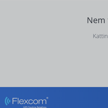
Nem t
Katti