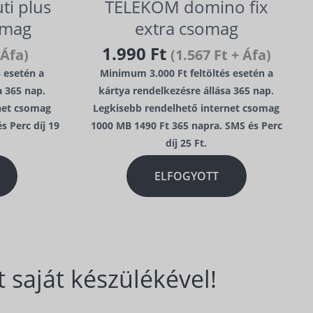
ti plus
TELEKOM domino fix
omag
extra csomag
1.990 Ft
 Áfa)
(1.567 Ft + Áfa)
 esetén a
Minimum 3.000 Ft feltöltés esetén a
a 365 nap.
kártya rendelkezésre állása 365 nap.
net csomag
Legkisebb rendelhető internet csomag
s Perc díj 19
1000 MB 1490 Ft 365 napra. SMS és Perc
díj 25 Ft.
ELFOGYOTT
 saját készülékével!