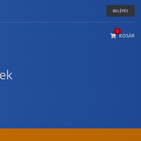
BELÉPÉS
0
KOSÁR
ek