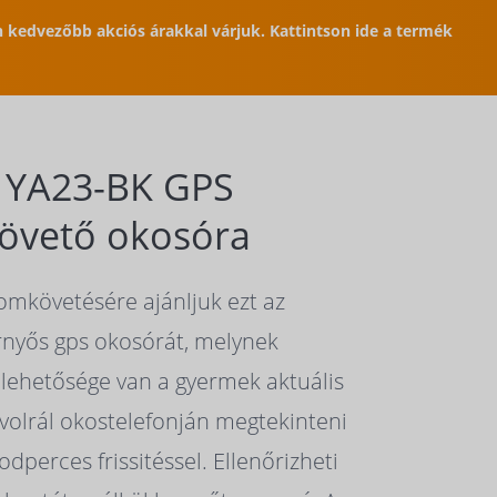
en kedvezőbb akciós árakkal várjuk. Kattintson ide a termék
 YA23-BK GPS
övető okosóra
mkövetésére ajánljuk ezt az
rnyős gps okosórát, melynek
 lehetősége van a gyermek aktuális
ávolrál okostelefonján megtekinteni
dperces frissitéssel. Ellenőrizheti