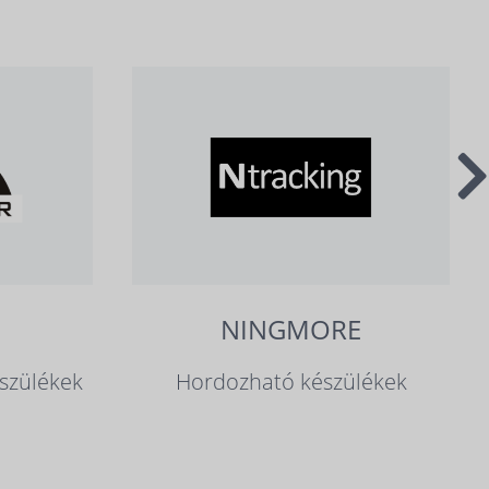
NINGMORE
szülékek
Hordozható készülékek