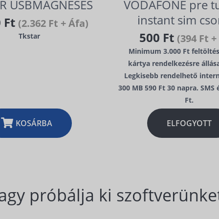
AR USBMAGNESES
VODAFONE pre tu
instant sim cs
0 Ft
(2.362 Ft + Áfa)
500 Ft
Tkstar
(394 Ft +
Minimum 3.000 Ft feltöltés
kártya rendelkezésre állás
Legkisebb rendelhető inter
300 MB 590 Ft 30 napra. SMS é
Ft.
KOSÁRBA
ELFOGYOTT
agy próbálja ki szoftverünket