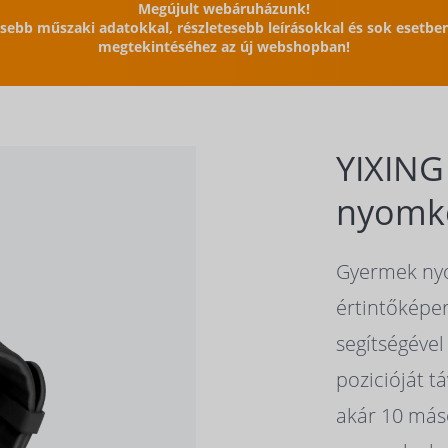
Megújult webáruházunk!
issebb műszaki adatokkal, részletesebb leírásokkal és sok esetb
megtekintéséhez az új webshopban!
YIXING
nyomk
Gyermek nyo
értintőképe
segítségével
pozicióját t
akár 10 máso