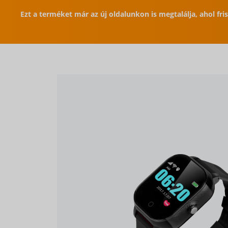
Ezt a terméket már az új oldalunkon is megtalálja, ahol fr