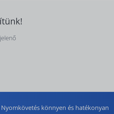
ítünk!
jelenő
Nyomkövetés könnyen és hatékonyan