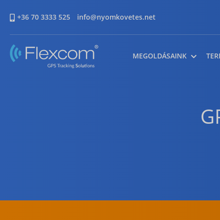
+36 70 3333 525
info@nyomkovetes.net
MEGOLDÁSAINK
TER
G