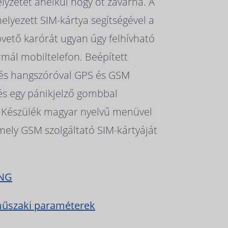
yzetét anélkül hogy őt zavarná. A
elyezett SIM-kártya segítségével a
ető karórát ugyan úgy felhívható
mál mobiltelefon. Beépített
és hangszóróval GPS és GSM
és egy pánikjelző gombbal
. Készülék magyar nyelvű menüvel
rmely GSM szolgáltató SIM-kártyáját
ING
műszaki paraméterek