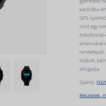
gyermeke hel
karórába elh
GPS nyomköv
mint egy nor
mikofonnal 
antennával 
rendelkezik
ellátott, bá
elfogadja.
Gyártó:
YIX
Részletek, 