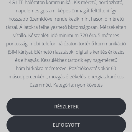
4G LTE hálózaton kommunikál. Kis méretű, hordozható,
napelemes gps ami képes önmagát feltölteni így
hosszabb üzemidővel rendelkezik mint hasonló méretű
társai. Állatokra felhelyezhető biztonságosan. Mérsékelten
vízálló. Készenléti idő minimum 720 óra, 5 méteres
pontosság, mobiltelefon hálózaton történő kommunikáció
(SIM kártya). Elérhető riasztások: digitális kerítés érkezés
és elhagyás. Készülékhez tartozik egy nagyméretű
hám birkákra méretezve. Pozíciókövetés akár 60
másodpercenként, mozgás érzékelés, energiatakarékos
üzemmód. Kategória: nyomkövetés
RÉSZLETEK
ELFOGYOTT