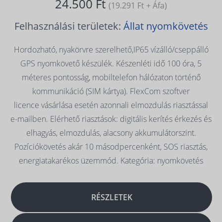
24.500 Ft
(19.291 Ft + Áfa)
Felhasználási területek:
Állat nyomkövetés
Hordozható, nyakörvre szerelhető,IP65 vízálló/cseppálló
GPS nyomkövető készülék. Készenléti idő 100 óra, 5
méteres pontosság, mobiltelefon hálózaton történő
kommunikáció (SIM kártya). FlexCom szoftver
licence vásárlása esetén azonnali elmozdulás riasztással
e-mailben. Elérhető riasztások: digitális kerítés érkezés és
elhagyás, elmozdulás, alacsony akkumulátorszint.
Pozíciókövetés akár 10 másodpercenként, SOS riasztás,
energiatakarékos üzemmód. Kategória: nyomkövetés
RÉSZLETEK