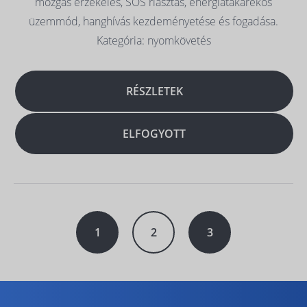
mozgás érzékelés, SOS riasztás, energiatakarékos
üzemmód, hanghívás kezdeményetése és fogadása.
Kategória: nyomkövetés
RÉSZLETEK
ELFOGYOTT
1
2
3