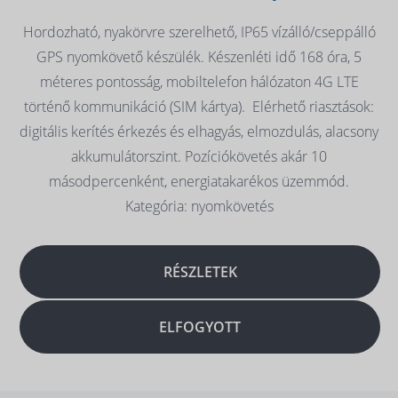
Hordozható, nyakörvre szerelhető, IP65 vízálló/cseppálló
GPS nyomkövető készülék. Készenléti idő 168 óra, 5
méteres pontosság, mobiltelefon hálózaton 4G LTE
történő kommunikáció (SIM kártya). Elérhető riasztások:
digitális kerítés érkezés és elhagyás, elmozdulás, alacsony
akkumulátorszint. Pozíciókövetés akár 10
másodpercenként, energiatakarékos üzemmód.
Kategória: nyomkövetés
RÉSZLETEK
ELFOGYOTT