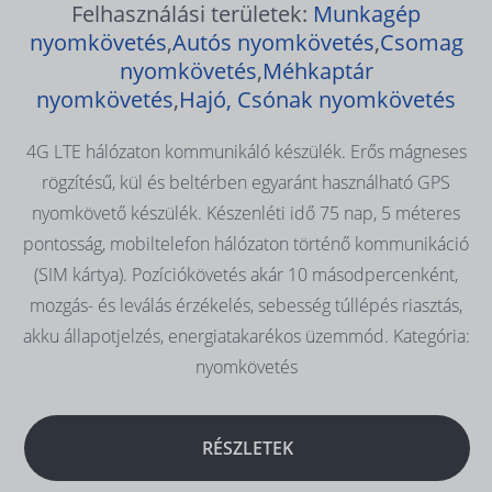
Felhasználási területek:
Munkagép
nyomkövetés
,
Autós nyomkövetés
,
Csomag
nyomkövetés
,
Méhkaptár
nyomkövetés
,
Hajó, Csónak nyomkövetés
4G LTE hálózaton kommunikáló készülék. Erős mágneses
rögzítésű, kül és beltérben egyaránt használható GPS
nyomkövető készülék. Készenléti idő 75 nap, 5 méteres
pontosság, mobiltelefon hálózaton történő kommunikáció
(SIM kártya). Pozíciókövetés akár 10 másodpercenként,
mozgás- és leválás érzékelés, sebesség túllépés riasztás,
akku állapotjelzés, energiatakarékos üzemmód. Kategória:
nyomkövetés
RÉSZLETEK