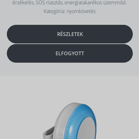
érzékelés, SOS riasztás, energiatakarékos üzemmód.
Kategória: nyomkövetés
RÉSZLETEK
ELFOGYOTT