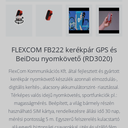
FLEXCOM FB222 kerékpár GPS és
BeiDou nyomkövető (RD3020)
FlexCom Kommunikációs Kft. által fejlesztett és gyártott
kerékpár nyomkövető készülék azonnali elmozdulás-,
digitális kerítés-, alacsony akkumulátorszint- riasztással.
Térképes valós idejű nyomkövetés, sportfunkciók pl.:
magasságmérés. Beépített, a világ bármely részén
használható SIM kártya, rendelkezésre állási idő 30 nap,
mérési pontosság 5 m. Egyszerű felszerelés kulacstartó
alá egyedi biztonsági csavarokkal, ütés és vízálló fém