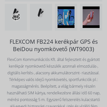
FLEXCOM FB224 kerékpár GPS és
BeiDou nyomkövető (WT9003)
FlexCom Kommunikációs Kft. által fejlesztett és gyártott
kerékpár nyomkövető készülék azonnali elmozdulás-,
digitális kerítés-, alacsony akkumulátorszint- riasztással.
Térképes valós idejű nyomkövetés, sportfunkciók pl.:
magasságmérés. Beépített, a világ bármely részén
használható SIM kártya, rendelkezésre állási idő 60 nap,
mérési pontosság 5 m. Egyszerű felszerelés kulacstartó
alá egyedi biztonsági csavarokkal, ütés és vízálló fém